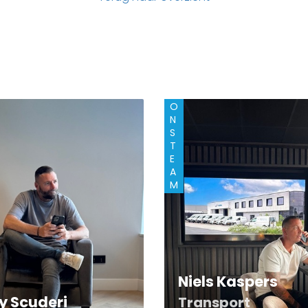
O
N
S
T
E
A
M
Niels Kaspers
y Scuderi
Transport