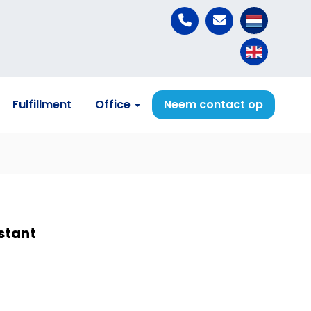
Fulfillment
Office
Neem contact op
stant