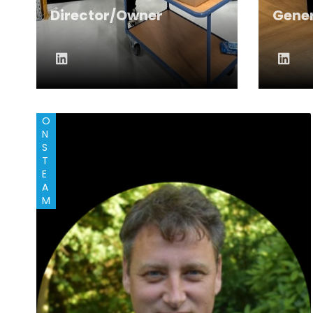
Director/Owner
Gener
O
N
S
T
E
A
M