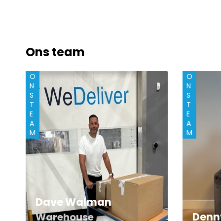
Ons team
O
O
N
N
S
S
T
T
E
E
A
A
M
M
Dave Walman
Denn
Warehouse