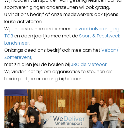
Wij houden van sport en van gezelligheid! Een aantal
sportverenigingen ondersteunen wij ook graag.
U vindt ons bedrijf of onze medewerkers ook tijdens
leuke activiteiten.
Wij ondersteunen onder meer de
voetbalvereniging
TOB
en doen jaarlijks mee met de
Sport & Feestweek
Landsmeer
.
Onlangs deed ons bedrijf ook mee aan het
Veban/
Zomerevent
,
met z'n allen jeu de boulen bij
JBC de Meteoor
.
Wij vinden het fijn om organisaties te steunen als
beide partijen er belang bij hebben.