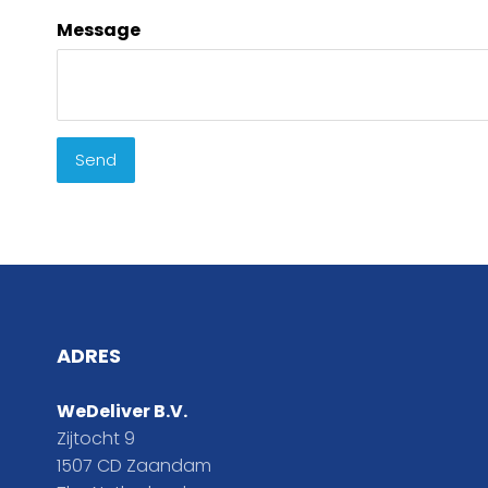
Message
Send
ADRES
WeDeliver B.V.
Zijtocht 9
1507 CD Zaandam