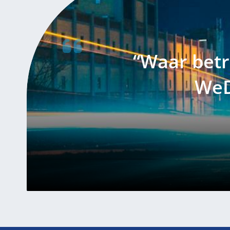
“Waar bet
WeDe