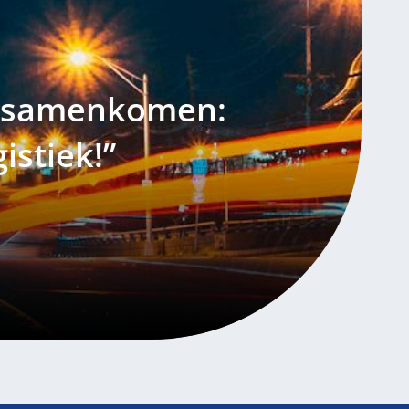
d samenkomen:
istiek!”