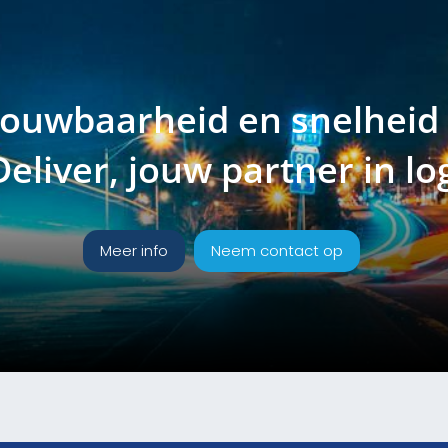
rouwbaarheid en snelhei
liver, jouw partner in log
Meer info
Neem contact op