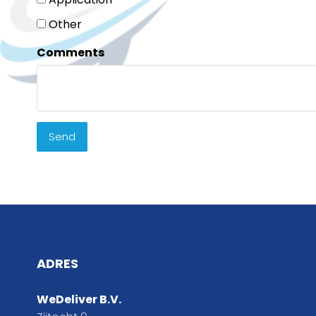
Other
Comments
Send
ADRES
WeDeliver B.V.